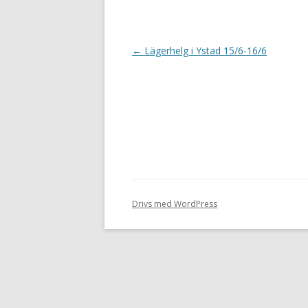
FÖRENINGSNYTT JANUARI 2019
Inläggsnavigering
←
Lägerhelg i Ystad 15/6-16/6
FÖRENINGSNYTT NOVEMBER
2018
FÖRENINGSNYTT SEPTEMBER
2018
FÖRENINGSNYTT APRIL 2018
FÖRENINGSNYTT MAJ 2018
FÖRENINGSNYTT MARS 2018
Drivs med WordPress
FÖRENINGSNYTT JANUARI 2018