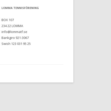
TRÄNARE SÄSONGEN 2017/2018
VÄGBESKRIVNING
LOMMA TENNISFÖRENING
TRÄNARE SÄSONGEN 2016/2017
BOX 107
TRÄNARE SÄSONGEN 2015/2016
234 22 LOMMA
info@lommatf.se
Bankgiro 921-3067
Swish 123 031 95 25