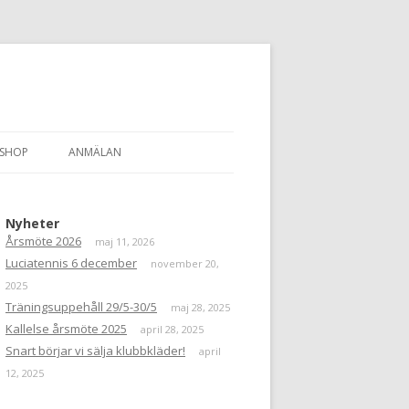
SSHOP
ANMÄLAN
BKLÄDER
MEDLEMSKAP
Nyheter
NGNINGSSERVICE
Årsmöte 2026
maj 11, 2026
Luciatennis 6 december
november 20,
EN 2024/2025
TRÄNARE SÄSONGEN 2023/2024
2025
TRÄNARE SÄSONGEN 2021/2022
ÅRSMÖTE
Träningsuppehåll 29/5-30/5
maj 28, 2025
Kallelse årsmöte 2025
april 28, 2025
TRÄNARE SÄSONGEN 2019/2020
VÅR VÄRDEGRUND
Snart börjar vi sälja klubbkläder!
april
12, 2025
TRÄNARE SÄSONGEN 2018/2019
RFS UPPFÖRANDEKOD