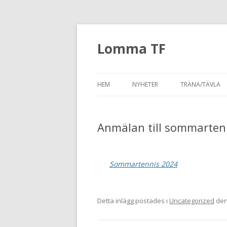
Lomma TF
HEM
NYHETER
TRÄNA/TÄVLA
FÖRENINGSNYTT MARS 2020
SERIESPEL OCH
Anmälan till sommarten
FÖRENINGSNYTT JANUARI 2020
LTF:S TENNISS
FÖRENINGSNYTT OKTOBER 2019
VUXENTENNIS +
Sommartennis 2024
FÖRENINGSNYTT SEPTEMBER
2019
Detta inlägg postades i
Uncategorized
de
FÖRENINGSNYTT MAJ 2019
FÖRENINGSNYTT MARS 2019