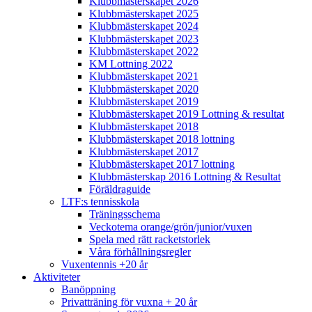
Klubbmästerskapet 2026
Klubbmästerskapet 2025
Klubbmästerskapet 2024
Klubbmästerskapet 2023
Klubbmästerskapet 2022
KM Lottning 2022
Klubbmästerskapet 2021
Klubbmästerskapet 2020
Klubbmästerskapet 2019
Klubbmästerskapet 2019 Lottning & resultat
Klubbmästerskapet 2018
Klubbmästerskapet 2018 lottning
Klubbmästerskapet 2017
Klubbmästerskapet 2017 lottning
Klubbmästerskap 2016 Lottning & Resultat
Föräldraguide
LTF:s tennisskola
Träningsschema
Veckotema orange/grön/junior/vuxen
Spela med rätt racketstorlek
Våra förhållningsregler
Vuxentennis +20 år
Aktiviteter
Banöppning
Privatträning för vuxna + 20 år