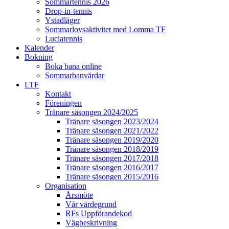
Sommartennis 2026
Drop-in-tennis
Ystadläger
Sommarlovsaktivitet med Lomma TF
Luciatennis
Kalender
Bokning
Boka bana online
Sommarbanvärdar
LTF
Kontakt
Föreningen
Tränare säsongen 2024/2025
Tränare säsongen 2023/2024
Tränare säsongen 2021/2022
Tränare säsongen 2019/2020
Tränare säsongen 2018/2019
Tränare säsongen 2017/2018
Tränare säsongen 2016/2017
Tränare säsongen 2015/2016
Organisation
Årsmöte
Vår värdegrund
RFs Uppförandekod
Vägbeskrivning