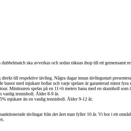
n dubbelmatch ska avverkas och sedan räknas ihop till ett gemensamt re
direkt till respektive tävling. Några dagar innan tävlingsstart present
e banor med mjukare bollar och varje spelare är garanterad minst fyra ma
maxitour. Minitouren spelas på en 11×6 meters bana med en skumboll som 
vanlig tennisboll. Ålder 8-9 år.
5% mjukare än en vanlig tennisboll. Ålder 9-12 år.
anktionerade tävlingar från det året man fyller 10 år. Vi bor i ett område
et.