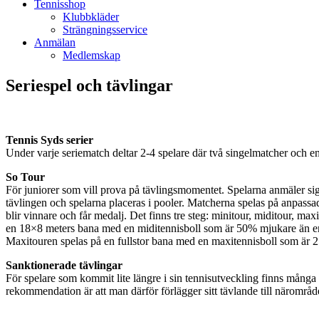
Tennisshop
Klubbkläder
Strängningsservice
Anmälan
Medlemskap
Seriespel och tävlingar
Tennis Syds serier
Under varje seriematch deltar 2-4 spelare där två singelmatcher och e
So Tour
För juniorer som vill prova på tävlingsmomentet. Spelarna anmäler sig 
tävlingen och spelarna placeras i pooler. Matcherna spelas på anpassad
blir vinnare och får medalj. Det finns tre steg: minitour, miditour, 
en 18×8 meters bana med en miditennisboll som är 50% mjukare än en 
Maxitouren spelas på en fullstor bana med en maxitennisboll som är 2
Sanktionerade tävlingar
För spelare som kommit lite längre i sin tennisutveckling finns många s
rekommendation är att man därför förlägger sitt tävlande till närområd