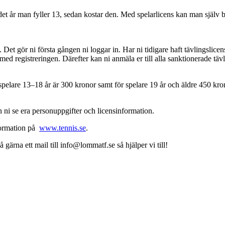
 det år man fyller 13, sedan kostar den. Med spelarlicens kan man själv b
n. Det gör ni första gången ni loggar in. Har ni tidigare haft tävlingsl
med registreringen. Därefter kan ni anmäla er till alla sanktionerade täv
r spelare 13–18 år är 300 kronor samt för spelare 19 år och äldre 450 kr
an ni se era personuppgifter och licensinformation.
formation på
www.tennis.se
.
 gärna ett mail till info@lommatf.se så hjälper vi till!