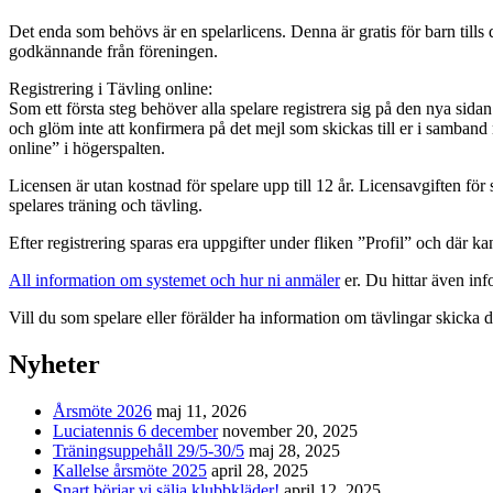
Det enda som behövs är en spelarlicens. Denna är gratis för barn tills
godkännande från föreningen.
Registrering i Tävling online:
Som ett första steg behöver alla spelare registrera sig på den nya sida
och glöm inte att konfirmera på det mejl som skickas till er i samband 
online” i högerspalten.
Licensen är utan kostnad för spelare upp till 12 år. Licensavgiften fö
spelares träning och tävling.
Efter registrering sparas era uppgifter under fliken ”Profil” och där k
All information om systemet och hur ni anmäler
er. Du hittar även in
Vill du som spelare eller förälder ha information om tävlingar skicka då
Nyheter
Årsmöte 2026
maj 11, 2026
Luciatennis 6 december
november 20, 2025
Träningsuppehåll 29/5-30/5
maj 28, 2025
Kallelse årsmöte 2025
april 28, 2025
Snart börjar vi sälja klubbkläder!
april 12, 2025