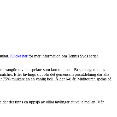
sultat.
Klicka här
för mer information om Tennis Syds serier.
erar arrangören vilka spelare som kommit med. På speldagen lottas
tcher. Efter tävlings slut blir det gemensam prisutdelning där alla
är 75% mjukare än en vanlig boll. Ålder 6-8 år. Miditouren spelas på
 där det finns en uppsjö av olika tävlingar att välja mellan. Vår