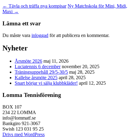
←
Tävla och träffa nya kompisar
Ny Matchskola för Mini, Midi,
Maxi
→
Lämna ett svar
Du måste vara
inloggad
för att publicera en kommentar.
Nyheter
Årsmöte 2026
maj 11, 2026
Luciatennis 6 december
november 20, 2025
Träningsuppehåll 29/5-30/5
maj 28, 2025
Kallelse årsmöte 2025
april 28, 2025
Snart börjar vi sälja klubbkläder!
april 12, 2025
Lomma Tennisförening
BOX 107
234 22 LOMMA
info@lommatf.se
Bankgiro 921-3067
Swish 123 031 95 25
Drivs med WordPress