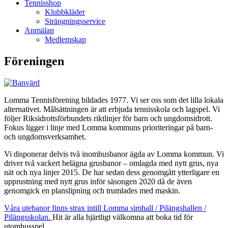
Tennisshop
Klubbkläder
Strängningsservice
Anmälan
Medlemskap
Föreningen
Lomma Tennisförening bildades 1977. Vi ser oss som det lilla lokala
alternativet. Målsättningen är att erbjuda tennisskola och lagspel. Vi
följer Riksidrottsförbundets riktlinjer för barn och ungdomsidrott.
Fokus ligger i linje med Lomma kommuns prioriteringar på barn-
och ungdomsverksamhet.
Vi disponerar delvis två inomhusbanor ägda av Lomma kommun. Vi
driver två vackert belägna grusbanor – omlagda med nytt grus, nya
nät och nya linjer 2015. De har sedan dess genomgått ytterligare en
upprustning med nytt grus inför säsongen 2020 då de även
genomgick en planslipning och trumlades med maskin.
Våra utebanor finns strax intill Lomma simhall / Pilängshallen /
Pilängsskolan.
Hit är alla hjärtligt välkomna att boka tid för
utomhusspel.