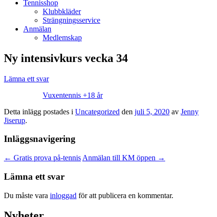
Tennisshop
Klubbkläder
Strängningsservice
Anmälan
Medlemskap
Ny intensivkurs vecka 34
Lämna ett svar
Vuxentennis +18 år
Detta inlägg postades i
Uncategorized
den
juli 5, 2020
av
Jenny
Jiserup
.
Inläggsnavigering
←
Gratis prova på-tennis
Anmälan till KM öppen
→
Lämna ett svar
Du måste vara
inloggad
för att publicera en kommentar.
Nyheter