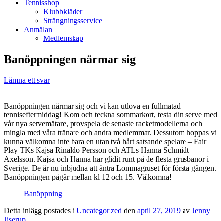
Tennisshop
Klubbkläder
Strängningsservice
Anmälan
Medlemskap
Banöppningen närmar sig
Lämna ett svar
Banöppningen närmar sig och vi kan utlova en fullmatad
tenniseftermiddag! Kom och teckna sommarkort, testa din serve med
vår nya servemätare, provspela de senaste racketmodellerna och
mingla med våra tränare och andra medlemmar. Dessutom hoppas vi
kunna välkomna inte bara en utan två hårt satsande spelare – Fair
Play TKs Kajsa Rinaldo Persson och ATLs Hanna Schmidt
Axelsson. Kajsa och Hanna har glidit runt på de flesta grusbanor i
Sverige. De är nu inbjudna att äntra Lommagruset för första gången.
Banöppningen pågår mellan kl 12 och 15. Välkomna!
Banöppning
Detta inlägg postades i
Uncategorized
den
april 27, 2019
av
Jenny
Jiserup
.