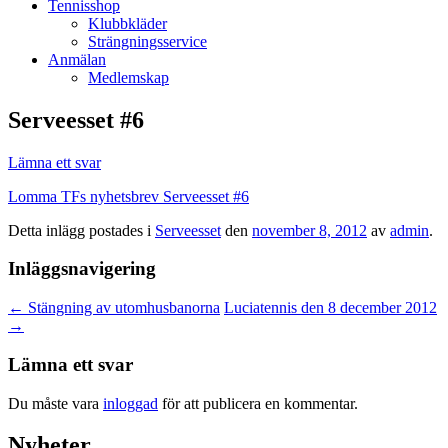
Tennisshop
Klubbkläder
Strängningsservice
Anmälan
Medlemskap
Serveesset #6
Lämna ett svar
Lomma TFs nyhetsbrev Serveesset #6
Detta inlägg postades i
Serveesset
den
november 8, 2012
av
admin
.
Inläggsnavigering
←
Stängning av utomhusban​orna
Luciatennis den 8 december 2012
→
Lämna ett svar
Du måste vara
inloggad
för att publicera en kommentar.
Nyheter