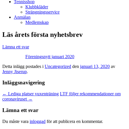
Tennisshop
Klubbkläder
Strängningsservice
Anmälan
Medlemskap
Läs årets första nyhetsbrev
Lämna ett svar
Föreningsnytt januari 2020
Detta inlägg postades i
Uncategorized
den
januari 13, 2020
av
Jenny Jiserup
.
Inläggsnavigering
←
Lediga platser vuxenträning
LTF följer rekommendationer om
coronaviruset
→
Lämna ett svar
Du måste vara
inloggad
för att publicera en kommentar.